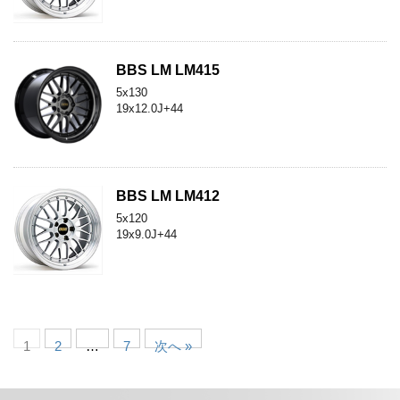
BBS LM LM415
5x130
19x12.0J+44
BBS LM LM412
5x120
19x9.0J+44
1
2
…
7
次へ »