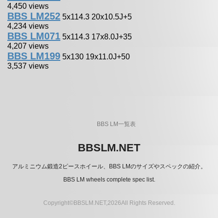
4,450 views
BBS LM252
5x114.3 20x10.5J+5
4,234 views
BBS LM071
5x114.3 17x8.0J+35
4,207 views
BBS LM199
5x130 19x11.0J+50
3,537 views
BBS LM一覧表
BBSLM.NET
アルミニウム鍛造2ピースホイール、BBS LMのサイズやスペックの紹介。
BBS LM wheels complete spec list.
Copyright©BBSLM.NET,2026All Rights Reserved.