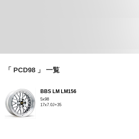
「 PCD98 」 一覧
BBS LM LM156
5x98
17x7.0J+35