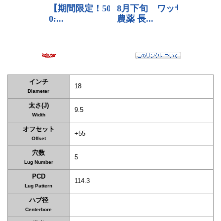
インチ
18
Diameter
太さ(J)
9.5
Width
オフセット
+55
Offset
穴数
5
Lug Number
PCD
114.3
Lug Pattern
ハブ径
Centerbore