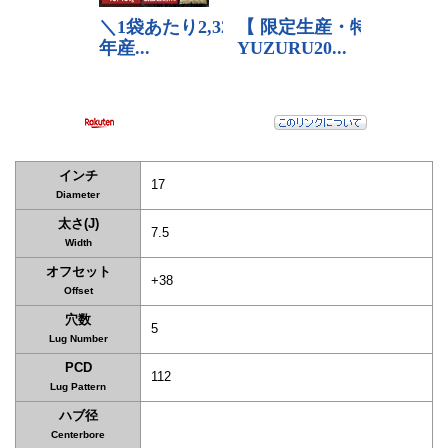
インチ
17
Diameter
太さ(J)
7.5
Width
オフセット
+38
Offset
穴数
5
Lug Number
PCD
112
Lug Pattern
ハブ径
Centerbore