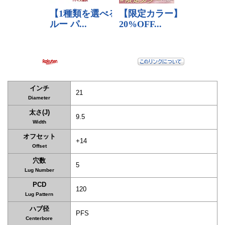
インチ
21
Diameter
太さ(J)
9.5
Width
オフセット
+14
Offset
穴数
5
Lug Number
PCD
120
Lug Pattern
ハブ径
PFS
Centerbore