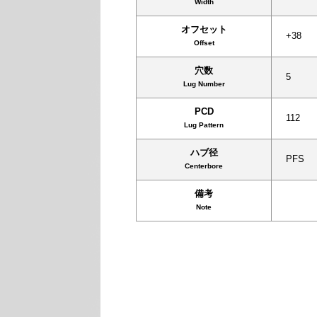
Width
オフセット
+38
Offset
穴数
5
Lug Number
PCD
112
Lug Pattern
ハブ径
PFS
Centerbore
備考
Note