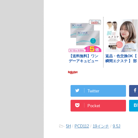
Twitter
B
Pocket
-
5H
/
PCD112
/
19インチ
/
9.5J