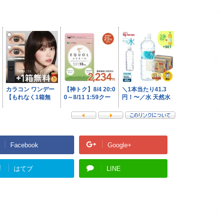
Facebook
Google+
!
はてブ
LINE